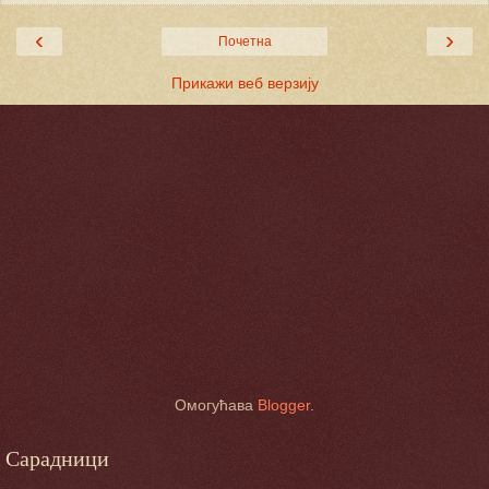
‹
›
Почетна
Прикажи веб верзију
Омогућава
Blogger
.
Сарадници