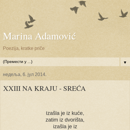
Marina Adamović
Poezija, kratke priče
▼
недеља, 6. јул 2014.
XXIII NA KRAJU - SREĆA
Izašla je iz kuće,
zatim iz dvorišta,
izašla je iz