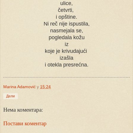
ulice,
četvrti,
i opštine.
Ni reč nije ispustila,
nasmejala se,
pogledala kožu
iz
koje je krivudajući
izašla
i otekla presrećna.
Marina Adamović
у
15:24
Дели
Нема коментара:
Постави коментар